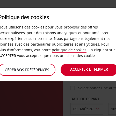
Politique des cookies
 PLANS
LIBRE-SERVICE
PRODUITS
ENTREPRI
Nous utilisons des cookies pour vous proposer des offres
personnalisées, pour des raisons analytiques et pour améliorer
votre expérience sur notre site. Nous partageons également nos
ture
données avec des partenaires publicitaires et analytiques. Pour
VOITURE
plus d’informations, voir notre
politique de cookies
. En cliquant sur
ACCEPTER vous acceptez que nous utilisions des cookies.
AGENCE DE DÉPART
ACCEPTER ET FERMER
GÉRER VOS PRÉFÉRENCES
Sélectionnez une aut
DATE DE DÉPART