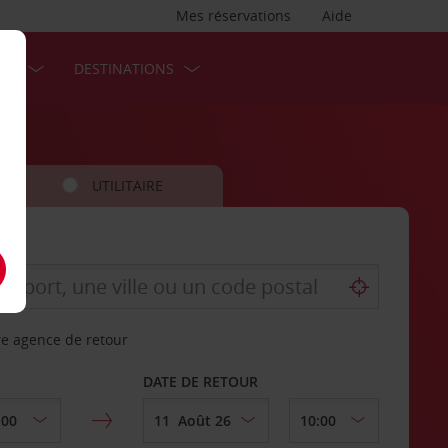
Mes réservations
Aide
SES
DESTINATIONS
UTILITAIRE
re agence de retour
DATE DE RETOUR