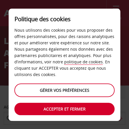
Menu
Politique des cookies
Welcome
Nous utilisons des cookies pour vous proposer des
to
offres personnalisées, pour des raisons analytiques
Location de voiture
Avis
et pour améliorer votre expérience sur notre site.
Nous partageons également nos données avec des
Aéroport de Vagar-îles
partenaires publicitaires et analytiques. Pour plus
Féroé
d’informations, voir notre
politique de cookies
. En
cliquant sur ACCEPTER vous acceptez que nous
utilisions des cookies.
GÉRER VOS PRÉFÉRENCES
VOITURE
UTILITAIRE
AGENCE DE DÉPART
ACCEPTER ET FERMER