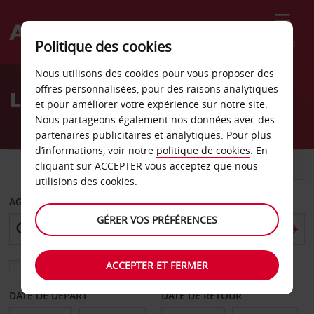
Menu
Politique des cookies
Welcome
Nous utilisons des cookies pour vous proposer des
to
offres personnalisées, pour des raisons analytiques
Location de voiture Alba
Avis
et pour améliorer votre expérience sur notre site.
Nous partageons également nos données avec des
partenaires publicitaires et analytiques. Pour plus
d’informations, voir notre
politique de cookies
. En
VOITURE
UTILITAIRE
cliquant sur ACCEPTER vous acceptez que nous
utilisions des cookies.
AGENCE DE DÉPART
GÉRER VOS PRÉFÉRENCES
ACCEPTER ET FERMER
Sélectionnez une autre agence de retour
DATE DE DÉPART
DATE DE RETOUR