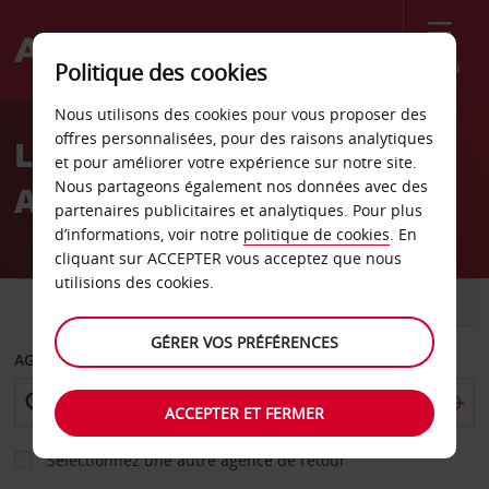
Menu
Politique des cookies
Welcome
Nous utilisons des cookies pour vous proposer des
to
offres personnalisées, pour des raisons analytiques
Location de voiture
Avis
et pour améliorer votre expérience sur notre site.
Nous partageons également nos données avec des
Alexandrie - Ville
partenaires publicitaires et analytiques. Pour plus
d’informations, voir notre
politique de cookies
. En
cliquant sur ACCEPTER vous acceptez que nous
utilisions des cookies.
VOITURE
UTILITAIRE
GÉRER VOS PRÉFÉRENCES
AGENCE DE DÉPART
ACCEPTER ET FERMER
Sélectionnez une autre agence de retour