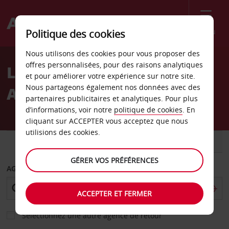
Menu
Politique des cookies
Welcome
Nous utilisons des cookies pour vous proposer des
to
offres personnalisées, pour des raisons analytiques
Location de voiture
Avis
et pour améliorer votre expérience sur notre site.
Nous partageons également nos données avec des
Arzignano - Ville
partenaires publicitaires et analytiques. Pour plus
d’informations, voir notre
politique de cookies
. En
cliquant sur ACCEPTER vous acceptez que nous
utilisions des cookies.
VOITURE
UTILITAIRE
GÉRER VOS PRÉFÉRENCES
AGENCE DE DÉPART
ACCEPTER ET FERMER
Sélectionnez une autre agence de retour