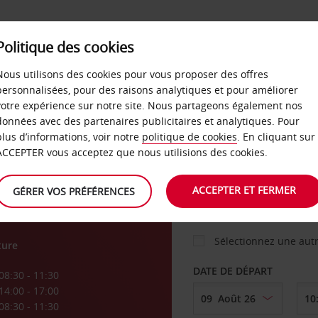
Politique des cookies
 PLANS
LIBRE-SERVICE
PRODUITS
ENTREPRI
Nous utilisons des cookies pour vous proposer des offres
personnalisées, pour des raisons analytiques et pour améliorer
votre expérience sur notre site. Nous partageons également nos
ture
données avec des partenaires publicitaires et analytiques. Pour
VOITURE
plus d’informations, voir notre
politique de cookies
. En cliquant sur
ACCEPTER vous acceptez que nous utilisions des cookies.
AGENCE DE DÉPART
ACCEPTER ET FERMER
GÉRER VOS PRÉFÉRENCES
Sélectionnez une aut
ture
DATE DE DÉPART
08:30 - 11:30
14:00 - 17:00
08:30 - 11:30