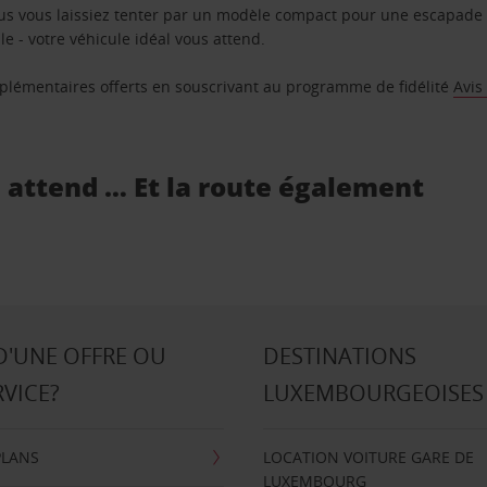
us vous laissiez tenter par un modèle compact pour une escapade 
e - votre véhicule idéal vous attend.
supplémentaires offerts en souscrivant au programme de fidélité
Avis
s attend … Et la route également
D'UNE OFFRE OU
DESTINATIONS
RVICE?
LUXEMBOURGEOISES
PLANS
LOCATION VOITURE GARE DE
LUXEMBOURG