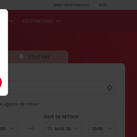
Mes réservations
Aide
SES
DESTINATIONS
UTILITAIRE
re agence de retour
DATE DE RETOUR