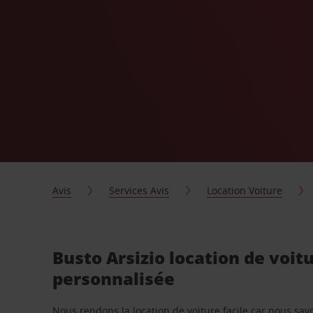
Avis
Services Avis
Location Voiture
Busto Arsizio location de voit
personnalisée
Nous rendons la location de voiture facile car nous sa