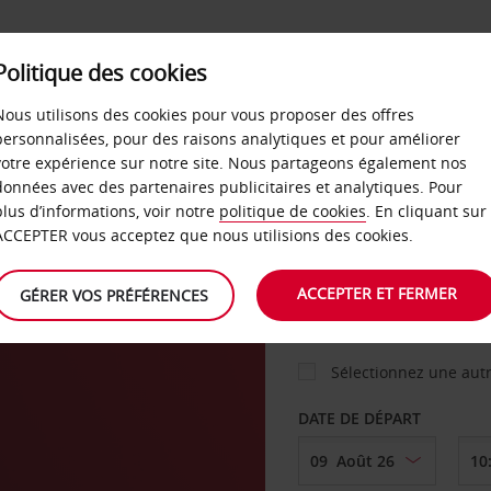
Politique des cookies
 PLANS
LIBRE-SERVICE
PRODUITS
ENTREPRI
Nous utilisons des cookies pour vous proposer des offres
personnalisées, pour des raisons analytiques et pour améliorer
votre expérience sur notre site. Nous partageons également nos
ture
données avec des partenaires publicitaires et analytiques. Pour
VOITURE
plus d’informations, voir notre
politique de cookies
. En cliquant sur
ACCEPTER vous acceptez que nous utilisions des cookies.
AGENCE DE DÉPART
ACCEPTER ET FERMER
GÉRER VOS PRÉFÉRENCES
Sélectionnez une aut
DATE DE DÉPART