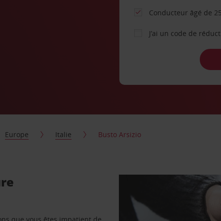
Conducteur âgé de 25
J’ai un code de réduc
Europe
Italie
Busto Arsizio
ure
vons que vous êtes impatient de