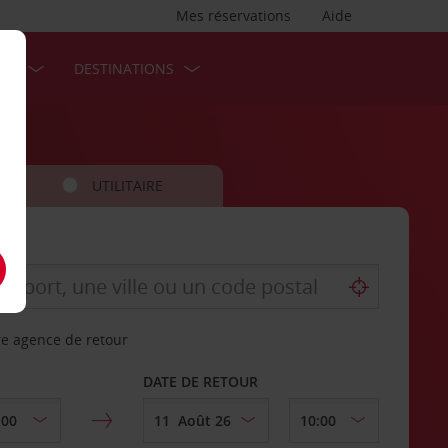
Mes réservations
Aide
SES
DESTINATIONS
UTILITAIRE
re agence de retour
DATE DE RETOUR