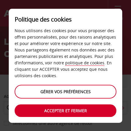
Menu
Politique des cookies
Welcome
Nous utilisons des cookies pour vous proposer des
to
offres personnalisées, pour des raisons analytiques
Location de voiture
Avis
et pour améliorer votre expérience sur notre site.
Nous partageons également nos données avec des
Civitavecchia
partenaires publicitaires et analytiques. Pour plus
d’informations, voir notre
politique de cookies
. En
cliquant sur ACCEPTER vous acceptez que nous
utilisions des cookies.
VOITURE
UTILITAIRE
GÉRER VOS PRÉFÉRENCES
AGENCE DE DÉPART
ACCEPTER ET FERMER
Sélectionnez une autre agence de retour