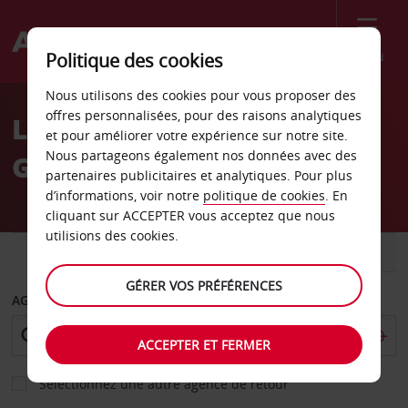
Menu
Politique des cookies
Welcome
Nous utilisons des cookies pour vous proposer des
to
offres personnalisées, pour des raisons analytiques
Location de voiture
Avis
et pour améliorer votre expérience sur notre site.
Nous partageons également nos données avec des
Giulianova - Ville
partenaires publicitaires et analytiques. Pour plus
d’informations, voir notre
politique de cookies
. En
cliquant sur ACCEPTER vous acceptez que nous
utilisions des cookies.
VOITURE
UTILITAIRE
GÉRER VOS PRÉFÉRENCES
AGENCE DE DÉPART
ACCEPTER ET FERMER
Sélectionnez une autre agence de retour