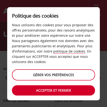
Menu
Politique des cookies
Welcome
Nous utilisons des cookies pour vous proposer des
to
offres personnalisées, pour des raisons analytiques
Location de voiture Ivrea
Avis
et pour améliorer votre expérience sur notre site.
Nous partageons également nos données avec des
partenaires publicitaires et analytiques. Pour plus
d’informations, voir notre
politique de cookies
. En
VOITURE
UTILITAIRE
cliquant sur ACCEPTER vous acceptez que nous
utilisions des cookies.
AGENCE DE DÉPART
GÉRER VOS PRÉFÉRENCES
ACCEPTER ET FERMER
Sélectionnez une autre agence de retour
DATE DE DÉPART
DATE DE RETOUR