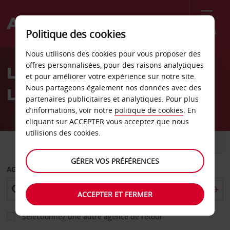
Menu
Politique des cookies
Welcome
Nous utilisons des cookies pour vous proposer des
to
offres personnalisées, pour des raisons analytiques
Location de voiture Jesolo
Avis
et pour améliorer votre expérience sur notre site.
Nous partageons également nos données avec des
Lido
partenaires publicitaires et analytiques. Pour plus
d’informations, voir notre
politique de cookies
. En
cliquant sur ACCEPTER vous acceptez que nous
utilisions des cookies.
VOITURE
UTILITAIRE
GÉRER VOS PRÉFÉRENCES
AGENCE DE DÉPART
ACCEPTER ET FERMER
Sélectionnez une autre agence de retour