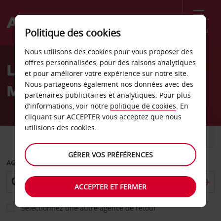
Menu
Politique des cookies
Welcome
Nous utilisons des cookies pour vous proposer des
to
offres personnalisées, pour des raisons analytiques
Location de voiture
Avis
et pour améliorer votre expérience sur notre site.
Nous partageons également nos données avec des
Modène
partenaires publicitaires et analytiques. Pour plus
d’informations, voir notre
politique de cookies
. En
cliquant sur ACCEPTER vous acceptez que nous
utilisions des cookies.
VOITURE
UTILITAIRE
GÉRER VOS PRÉFÉRENCES
AGENCE DE DÉPART
ACCEPTER ET FERMER
Sélectionnez une autre agence de retour