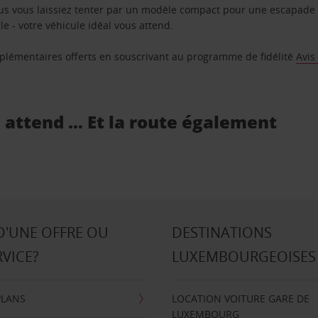
us vous laissiez tenter par un modèle compact pour une escapade 
e - votre véhicule idéal vous attend.
supplémentaires offerts en souscrivant au programme de fidélité
Avis
s attend … Et la route également
D'UNE OFFRE OU
DESTINATIONS
RVICE?
LUXEMBOURGEOISES
PLANS
LOCATION VOITURE GARE DE
LUXEMBOURG