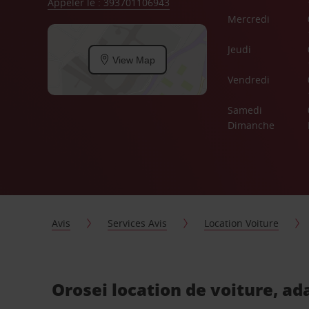
Appeler le : 393701106943
Mercredi
Jeudi
View Map
Vendredi
Samedi
Dimanche
Avis
Services Avis
Location Voiture
Orosei location de voiture, ad