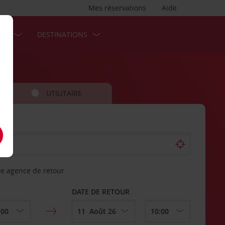
Mes réservations
Aide
SES
DESTINATIONS
UTILITAIRE
re agence de retour
DATE DE RETOUR