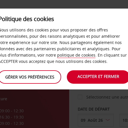
Politique des cookies
 PLANS
LIBRE-SERVICE
PRODUITS
ENTREPRI
Nous utilisons des cookies pour vous proposer des offres
personnalisées, pour des raisons analytiques et pour améliorer
votre expérience sur notre site. Nous partageons également nos
ture
données avec des partenaires publicitaires et analytiques. Pour
VOITURE
plus d’informations, voir notre
politique de cookies
. En cliquant sur
ACCEPTER vous acceptez que nous utilisions des cookies.
AGENCE DE DÉPART
ACCEPTER ET FERMER
GÉRER VOS PRÉFÉRENCES
Sélectionnez une aut
ture
DATE DE DÉPART
09:00 - 12:30
16:30 - 19:30
09:00 - 12:30