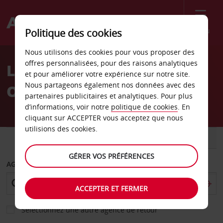
Menu
Politique des cookies
Welcome
Nous utilisons des cookies pour vous proposer des
to
offres personnalisées, pour des raisons analytiques
Location de voiture
Avis
et pour améliorer votre expérience sur notre site.
Nous partageons également nos données avec des
Orvieto - Ville
partenaires publicitaires et analytiques. Pour plus
d’informations, voir notre
politique de cookies
. En
cliquant sur ACCEPTER vous acceptez que nous
utilisions des cookies.
VOITURE
UTILITAIRE
GÉRER VOS PRÉFÉRENCES
AGENCE DE DÉPART
ACCEPTER ET FERMER
Sélectionnez une autre agence de retour