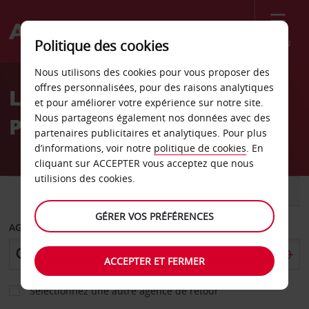
Menu
Politique des cookies
Welcome
Nous utilisons des cookies pour vous proposer des
to
offres personnalisées, pour des raisons analytiques
Location de voiture
Avis
et pour améliorer votre expérience sur notre site.
Nous partageons également nos données avec des
Padoue
partenaires publicitaires et analytiques. Pour plus
d’informations, voir notre
politique de cookies
. En
cliquant sur ACCEPTER vous acceptez que nous
utilisions des cookies.
VOITURE
UTILITAIRE
GÉRER VOS PRÉFÉRENCES
AGENCE DE DÉPART
ACCEPTER ET FERMER
Sélectionnez une autre agence de retour