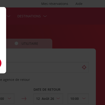
Mes réservations
Aide
SES
DESTINATIONS
UTILITAIRE
re agence de retour
DATE DE RETOUR