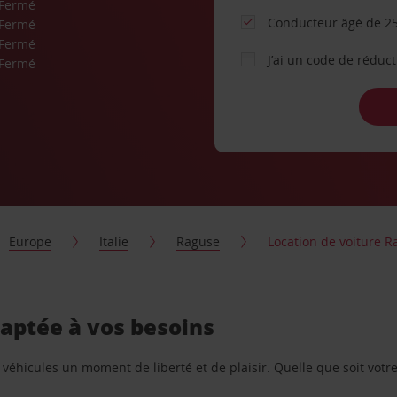
Fermé
Conducteur âgé de 25
Fermé
Fermé
J’ai un code de réduc
Fermé
Europe
Italie
Raguse
Location de voiture 
daptée à vos besoins
e véhicules un moment de liberté et de plaisir. Quelle que soit vot