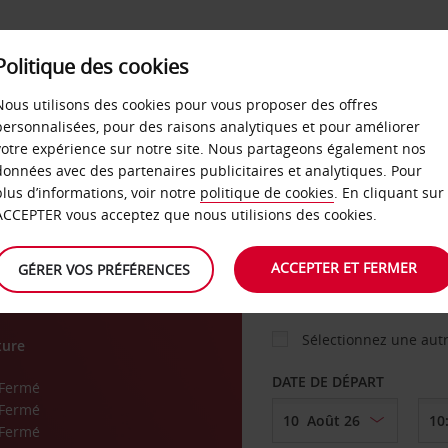
Politique des cookies
 PLANS
LIBRE-SERVICE
PRODUITS
ENTREPRI
Nous utilisons des cookies pour vous proposer des offres
personnalisées, pour des raisons analytiques et pour améliorer
votre expérience sur notre site. Nous partageons également nos
ture
données avec des partenaires publicitaires et analytiques. Pour
VOITURE
plus d’informations, voir notre
politique de cookies
. En cliquant sur
ACCEPTER vous acceptez que nous utilisions des cookies.
AGENCE DE DÉPART
ACCEPTER ET FERMER
GÉRER VOS PRÉFÉRENCES
Sélectionnez une aut
ture
DATE DE DÉPART
Fermé
Fermé
Fermé