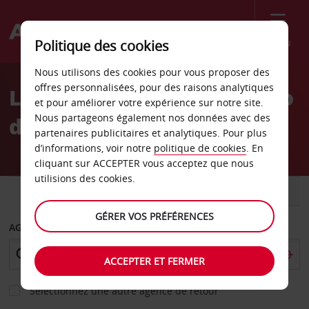
Menu
Politique des cookies
Welcome
Nous utilisons des cookies pour vous proposer des
to
offres personnalisées, pour des raisons analytiques
Location de voiture Reggio
Avis
et pour améliorer votre expérience sur notre site.
Nous partageons également nos données avec des
de Calabre
partenaires publicitaires et analytiques. Pour plus
d’informations, voir notre
politique de cookies
. En
cliquant sur ACCEPTER vous acceptez que nous
utilisions des cookies.
VOITURE
UTILITAIRE
GÉRER VOS PRÉFÉRENCES
AGENCE DE DÉPART
ACCEPTER ET FERMER
Sélectionnez une autre agence de retour