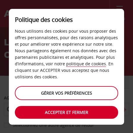
Menu
Politique des cookies
Welcome
Nous utilisons des cookies pour vous proposer des
to
offres personnalisées, pour des raisons analytiques
Location de voiture Rende
Avis
et pour améliorer votre expérience sur notre site.
Nous partageons également nos données avec des
Cosenza
partenaires publicitaires et analytiques. Pour plus
d’informations, voir notre
politique de cookies
. En
cliquant sur ACCEPTER vous acceptez que nous
utilisions des cookies.
VOITURE
UTILITAIRE
GÉRER VOS PRÉFÉRENCES
AGENCE DE DÉPART
ACCEPTER ET FERMER
Sélectionnez une autre agence de retour