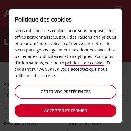
Menu
Politique des cookies
Welcome
Nous utilisons des cookies pour vous proposer des
to
offres personnalisées, pour des raisons analytiques
Location de voiture Rieti
Avis
et pour améliorer votre expérience sur notre site.
Nous partageons également nos données avec des
partenaires publicitaires et analytiques. Pour plus
d’informations, voir notre
politique de cookies
. En
VOITURE
UTILITAIRE
cliquant sur ACCEPTER vous acceptez que nous
utilisions des cookies.
AGENCE DE DÉPART
GÉRER VOS PRÉFÉRENCES
ACCEPTER ET FERMER
Sélectionnez une autre agence de retour
DATE DE DÉPART
DATE DE RETOUR