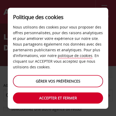
Menu
Politique des cookies
Welcome
Nous utilisons des cookies pour vous proposer des
to
offres personnalisées, pour des raisons analytiques
Location de voiture Riva
Avis
et pour améliorer votre expérience sur notre site.
Nous partageons également nos données avec des
Del Garda
partenaires publicitaires et analytiques. Pour plus
d’informations, voir notre
politique de cookies
. En
cliquant sur ACCEPTER vous acceptez que nous
utilisions des cookies.
VOITURE
UTILITAIRE
GÉRER VOS PRÉFÉRENCES
AGENCE DE DÉPART
ACCEPTER ET FERMER
Sélectionnez une autre agence de retour