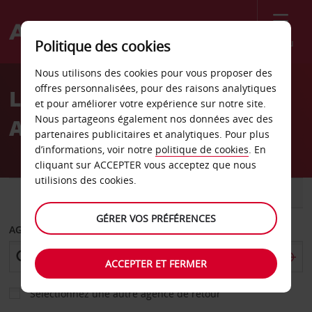
Menu
Politique des cookies
Welcome
Nous utilisons des cookies pour vous proposer des
to
offres personnalisées, pour des raisons analytiques
Location de voiture
Avis
et pour améliorer votre expérience sur notre site.
Nous partageons également nos données avec des
Aéroport de Kirkenes
partenaires publicitaires et analytiques. Pour plus
d’informations, voir notre
politique de cookies
. En
cliquant sur ACCEPTER vous acceptez que nous
utilisions des cookies.
VOITURE
UTILITAIRE
GÉRER VOS PRÉFÉRENCES
AGENCE DE DÉPART
ACCEPTER ET FERMER
Sélectionnez une autre agence de retour