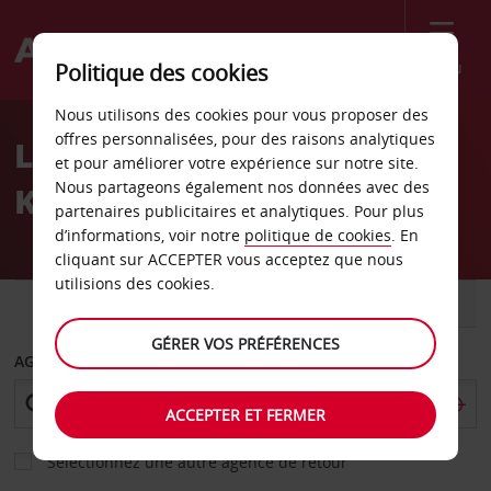
Menu
Politique des cookies
Welcome
Nous utilisons des cookies pour vous proposer des
to
offres personnalisées, pour des raisons analytiques
Location de voiture
Avis
et pour améliorer votre expérience sur notre site.
Nous partageons également nos données avec des
Kongsberg
partenaires publicitaires et analytiques. Pour plus
d’informations, voir notre
politique de cookies
. En
cliquant sur ACCEPTER vous acceptez que nous
utilisions des cookies.
VOITURE
UTILITAIRE
GÉRER VOS PRÉFÉRENCES
AGENCE DE DÉPART
ACCEPTER ET FERMER
Sélectionnez une autre agence de retour