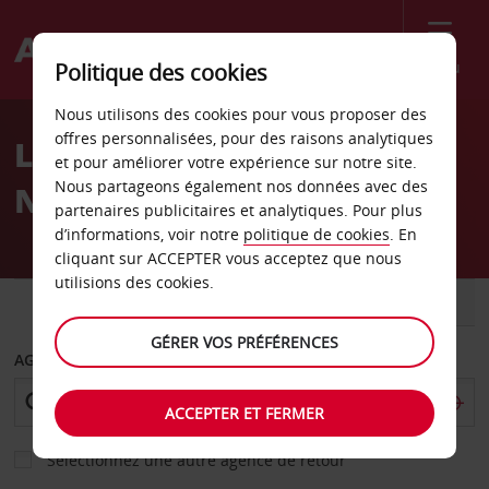
Menu
Politique des cookies
Welcome
Nous utilisons des cookies pour vous proposer des
to
offres personnalisées, pour des raisons analytiques
Location de voiture
Avis
et pour améliorer votre expérience sur notre site.
Nous partageons également nos données avec des
Nesbyen
partenaires publicitaires et analytiques. Pour plus
d’informations, voir notre
politique de cookies
. En
cliquant sur ACCEPTER vous acceptez que nous
utilisions des cookies.
VOITURE
UTILITAIRE
GÉRER VOS PRÉFÉRENCES
AGENCE DE DÉPART
ACCEPTER ET FERMER
Sélectionnez une autre agence de retour