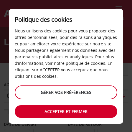
Menu
Politique des cookies
Welcome
Nous utilisons des cookies pour vous proposer des
to
offres personnalisées, pour des raisons analytiques
Location de voiture Stord
Avis
et pour améliorer votre expérience sur notre site.
Nous partageons également nos données avec des
partenaires publicitaires et analytiques. Pour plus
d’informations, voir notre
politique de cookies
. En
VOITURE
UTILITAIRE
cliquant sur ACCEPTER vous acceptez que nous
utilisions des cookies.
AGENCE DE DÉPART
GÉRER VOS PRÉFÉRENCES
ACCEPTER ET FERMER
Sélectionnez une autre agence de retour
DATE DE DÉPART
DATE DE RETOUR