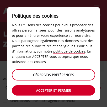
Menu
Politique des cookies
Welcome
Nous utilisons des cookies pour vous proposer des
to
offres personnalisées, pour des raisons analytiques
Location de voiture
Avis
et pour améliorer votre expérience sur notre site.
Nous partageons également nos données avec des
Zandvoort
partenaires publicitaires et analytiques. Pour plus
d’informations, voir notre
politique de cookies
. En
cliquant sur ACCEPTER vous acceptez que nous
utilisions des cookies.
VOITURE
UTILITAIRE
GÉRER VOS PRÉFÉRENCES
AGENCE DE DÉPART
ACCEPTER ET FERMER
Sélectionnez une autre agence de retour