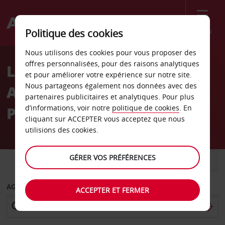
Menu
Politique des cookies
Welcome
Nous utilisons des cookies pour vous proposer des
to
offres personnalisées, pour des raisons analytiques
Location de voiture
Avis
et pour améliorer votre expérience sur notre site.
Nous partageons également nos données avec des
Aéroport international de
partenaires publicitaires et analytiques. Pour plus
Poznan Lawica
d’informations, voir notre
politique de cookies
. En
cliquant sur ACCEPTER vous acceptez que nous
utilisions des cookies.
GÉRER VOS PRÉFÉRENCES
VOITURE
UTILITAIRE
AGENCE DE DÉPART
ACCEPTER ET FERMER