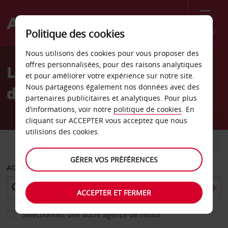
Menu
Politique des cookies
Welcome
Nous utilisons des cookies pour vous proposer des
to
offres personnalisées, pour des raisons analytiques
Location de voiture Gare
Avis
et pour améliorer votre expérience sur notre site.
Nous partageons également nos données avec des
de Lisbonne-Oriente
partenaires publicitaires et analytiques. Pour plus
d’informations, voir notre
politique de cookies
. En
cliquant sur ACCEPTER vous acceptez que nous
utilisions des cookies.
VOITURE
UTILITAIRE
GÉRER VOS PRÉFÉRENCES
AGENCE DE DÉPART
ACCEPTER ET FERMER
Sélectionnez une autre agence de retour