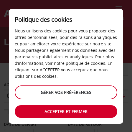
Menu
Politique des cookies
Welcome
Nous utilisons des cookies pour vous proposer des
to
offres personnalisées, pour des raisons analytiques
Location de voiture Sines
Avis
et pour améliorer votre expérience sur notre site.
Nous partageons également nos données avec des
partenaires publicitaires et analytiques. Pour plus
d’informations, voir notre
politique de cookies
. En
VOITURE
UTILITAIRE
cliquant sur ACCEPTER vous acceptez que nous
utilisions des cookies.
AGENCE DE DÉPART
GÉRER VOS PRÉFÉRENCES
ACCEPTER ET FERMER
Sélectionnez une autre agence de retour
DATE DE DÉPART
DATE DE RETOUR