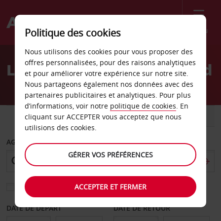
Menu
Politique des cookies
Welcome
Nous utilisons des cookies pour vous proposer des
to
offres personnalisées, pour des raisons analytiques
Location de voiture Poprad
Avis
et pour améliorer votre expérience sur notre site.
Nous partageons également nos données avec des
partenaires publicitaires et analytiques. Pour plus
d’informations, voir notre
politique de cookies
. En
VOITURE
UTILITAIRE
cliquant sur ACCEPTER vous acceptez que nous
utilisions des cookies.
AGENCE DE DÉPART
GÉRER VOS PRÉFÉRENCES
ACCEPTER ET FERMER
Sélectionnez une autre agence de retour
DATE DE DÉPART
DATE DE RETOUR