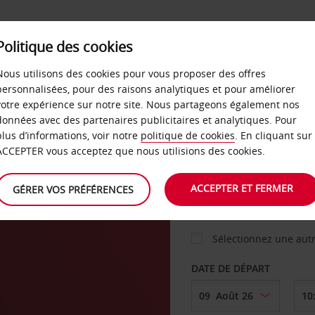
Politique des cookies
 PLANS
LIBRE-SERVICE
PRODUITS
ENTREPRI
Nous utilisons des cookies pour vous proposer des offres
personnalisées, pour des raisons analytiques et pour améliorer
votre expérience sur notre site. Nous partageons également nos
ture
données avec des partenaires publicitaires et analytiques. Pour
VOITURE
plus d’informations, voir notre
politique de cookies
. En cliquant sur
ACCEPTER vous acceptez que nous utilisions des cookies.
AGENCE DE DÉPART
ACCEPTER ET FERMER
GÉRER VOS PRÉFÉRENCES
Sélectionnez une aut
DATE DE DÉPART