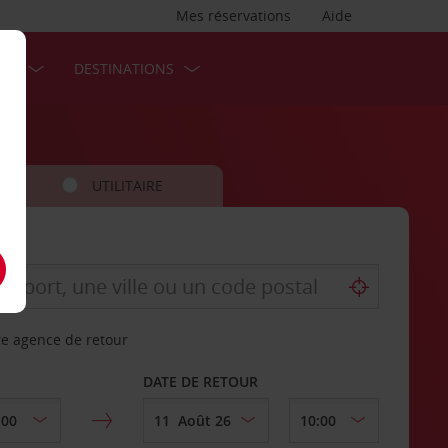
Mes réservations
Aide
SES
DESTINATIONS
UTILITAIRE
re agence de retour
DATE DE RETOUR