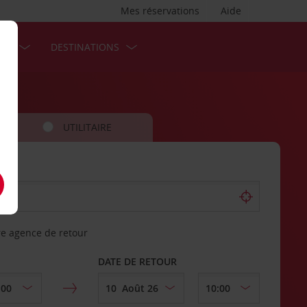
Mes réservations
Aide
SES
DESTINATIONS
UTILITAIRE
re agence de retour
DATE DE RETOUR