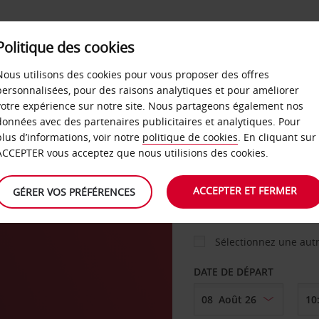
Politique des cookies
 PLANS
LIBRE-SERVICE
PRODUITS
ENTREPRI
Nous utilisons des cookies pour vous proposer des offres
personnalisées, pour des raisons analytiques et pour améliorer
votre expérience sur notre site. Nous partageons également nos
ture
données avec des partenaires publicitaires et analytiques. Pour
VOITURE
plus d’informations, voir notre
politique de cookies
. En cliquant sur
ACCEPTER vous acceptez que nous utilisions des cookies.
AGENCE DE DÉPART
ACCEPTER ET FERMER
GÉRER VOS PRÉFÉRENCES
Sélectionnez une aut
DATE DE DÉPART