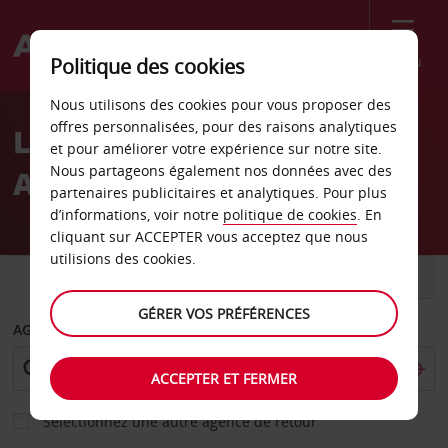
Menu
Politique des cookies
Welcome
Nous utilisons des cookies pour vous proposer des
to
offres personnalisées, pour des raisons analytiques
Location de voiture
Avis
et pour améliorer votre expérience sur notre site.
Nous partageons également nos données avec des
Arvika - Centre-ville
partenaires publicitaires et analytiques. Pour plus
d’informations, voir notre
politique de cookies
. En
cliquant sur ACCEPTER vous acceptez que nous
utilisions des cookies.
VOITURE
UTILITAIRE
GÉRER VOS PRÉFÉRENCES
AGENCE DE DÉPART
ACCEPTER ET FERMER
Sélectionnez une autre agence de retour