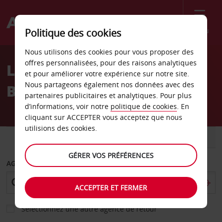
Menu
Politique des cookies
Welcome
Nous utilisons des cookies pour vous proposer des
to
offres personnalisées, pour des raisons analytiques
Location de voiture
Avis
et pour améliorer votre expérience sur notre site.
Nous partageons également nos données avec des
Boden - Ville
partenaires publicitaires et analytiques. Pour plus
d’informations, voir notre
politique de cookies
. En
cliquant sur ACCEPTER vous acceptez que nous
utilisions des cookies.
VOITURE
UTILITAIRE
GÉRER VOS PRÉFÉRENCES
AGENCE DE DÉPART
ACCEPTER ET FERMER
Sélectionnez une autre agence de retour