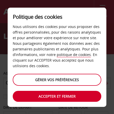
Menu
Politique des cookies
Welcome
Nous utilisons des cookies pour vous proposer des
to
offres personnalisées, pour des raisons analytiques
Location de voiture Falun
Avis
et pour améliorer votre expérience sur notre site.
Nous partageons également nos données avec des
partenaires publicitaires et analytiques. Pour plus
d’informations, voir notre
politique de cookies
. En
VOITURE
UTILITAIRE
cliquant sur ACCEPTER vous acceptez que nous
utilisions des cookies.
AGENCE DE DÉPART
GÉRER VOS PRÉFÉRENCES
ACCEPTER ET FERMER
Sélectionnez une autre agence de retour
DATE DE DÉPART
DATE DE RETOUR