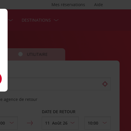
Mes réservations
Aide
SES
DESTINATIONS
UTILITAIRE
re agence de retour
DATE DE RETOUR