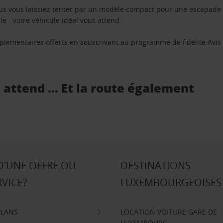
us vous laissiez tenter par un modèle compact pour une escapade 
e - votre véhicule idéal vous attend.
supplémentaires offerts en souscrivant au programme de fidélité
Avis
s attend … Et la route également
D'UNE OFFRE OU
DESTINATIONS
RVICE?
LUXEMBOURGEOISES
PLANS
LOCATION VOITURE GARE DE
LUXEMBOURG