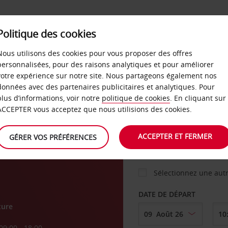
Politique des cookies
 PLANS
LIBRE-SERVICE
PRODUITS
ENTREPRI
Nous utilisons des cookies pour vous proposer des offres
personnalisées, pour des raisons analytiques et pour améliorer
votre expérience sur notre site. Nous partageons également nos
ture
données avec des partenaires publicitaires et analytiques. Pour
VOITURE
plus d’informations, voir notre
politique de cookies
. En cliquant sur
ACCEPTER vous acceptez que nous utilisions des cookies.
AGENCE DE DÉPART
ACCEPTER ET FERMER
GÉRER VOS PRÉFÉRENCES
Sélectionnez une aut
DATE DE DÉPART
ture
09:00 - 18:00