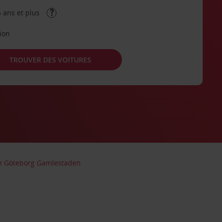
 ans et plus
tion
TROUVER DES VOITURES
re Göteborg Gamlestaden