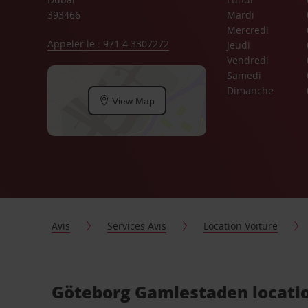
393466
Mardi
Mercredi
Appeler le : 971 4 3307272
Jeudi
Vendredi
Samedi
Dimanche
View Map
Avis
Services Avis
Location Voiture
Göteborg Gamlestaden locatio