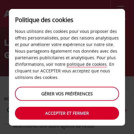
Menu
Politique des cookies
Welcome
Nous utilisons des cookies pour vous proposer des
to
offres personnalisées, pour des raisons analytiques
Location de voiture
Avis
et pour améliorer votre expérience sur notre site.
Nous partageons également nos données avec des
Göteborg Hisingen
partenaires publicitaires et analytiques. Pour plus
d’informations, voir notre
politique de cookies
. En
cliquant sur ACCEPTER vous acceptez que nous
utilisions des cookies.
VOITURE
UTILITAIRE
GÉRER VOS PRÉFÉRENCES
AGENCE DE DÉPART
ACCEPTER ET FERMER
Sélectionnez une autre agence de retour