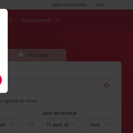
Mes réservations
Aide
SES
DESTINATIONS
UTILITAIRE
re agence de retour
DATE DE RETOUR