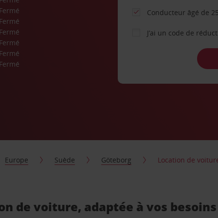
Fermé
Conducteur âgé de 25
Fermé
Fermé
J’ai un code de réduc
Fermé
Fermé
Fermé
Europe
Suède
Göteborg
Location de voitu
on de voiture, adaptée à vos besoins