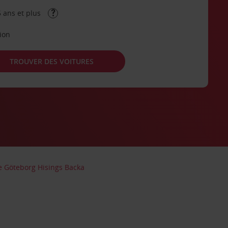
 ans et plus
tion
TROUVER DES VOITURES
re Göteborg Hisings Backa