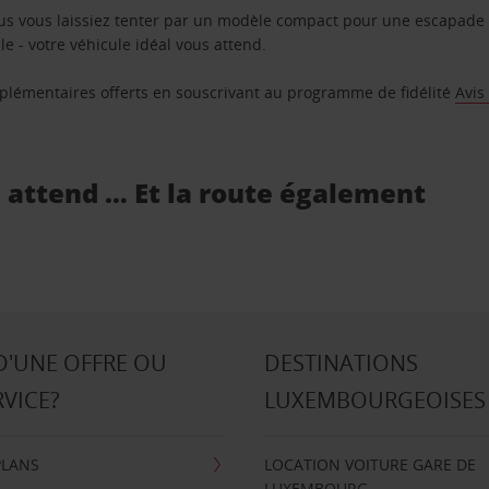
us vous laissiez tenter par un modèle compact pour une escapade 
e - votre véhicule idéal vous attend.
supplémentaires offerts en souscrivant au programme de fidélité
Avis
s attend … Et la route également
D'UNE OFFRE OU
DESTINATIONS
RVICE?
LUXEMBOURGEOISES
PLANS
LOCATION VOITURE GARE DE
LUXEMBOURG