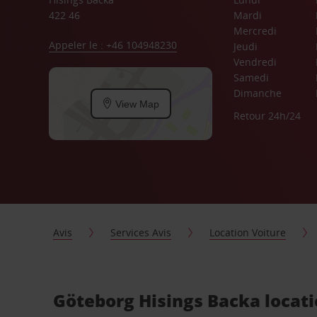
422 46
Mardi
Mercredi
Appeler le : +46 104948230
Jeudi
Vendredi
Samedi
Dimanche
View Map
Retour 24h/24
Avis
Services Avis
Location Voiture
Göteborg Hisings Backa locati