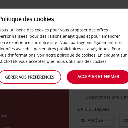
Politique des cookies
 PLANS
LIBRE-SERVICE
PRODUITS
ENTREPRI
Nous utilisons des cookies pour vous proposer des offres
personnalisées, pour des raisons analytiques et pour améliorer
votre expérience sur notre site. Nous partageons également nos
ture
données avec des partenaires publicitaires et analytiques. Pour
VOITURE
plus d’informations, voir notre
politique de cookies
. En cliquant sur
ACCEPTER vous acceptez que nous utilisions des cookies.
gs
AGENCE DE DÉPART
ACCEPTER ET FERMER
GÉRER VOS PRÉFÉRENCES
Sélectionnez une aut
DATE DE DÉPART
ture
Fermé