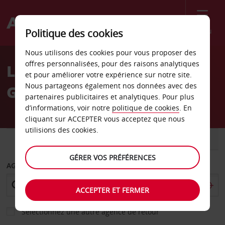
Menu
Politique des cookies
Welcome
Nous utilisons des cookies pour vous proposer des
to
offres personnalisées, pour des raisons analytiques
Location de voiture
Avis
et pour améliorer votre expérience sur notre site.
Nous partageons également nos données avec des
Götene - Ville
partenaires publicitaires et analytiques. Pour plus
d’informations, voir notre
politique de cookies
. En
cliquant sur ACCEPTER vous acceptez que nous
utilisions des cookies.
VOITURE
UTILITAIRE
GÉRER VOS PRÉFÉRENCES
AGENCE DE DÉPART
ACCEPTER ET FERMER
Sélectionnez une autre agence de retour