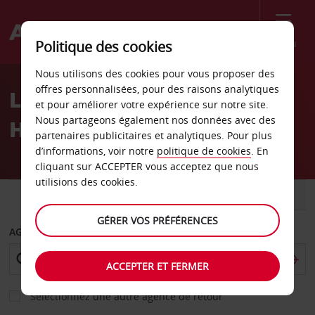
Menu
Politique des cookies
Welcome
Nous utilisons des cookies pour vous proposer des
to
offres personnalisées, pour des raisons analytiques
Location de voiture
Avis
et pour améliorer votre expérience sur notre site.
Nous partageons également nos données avec des
Helsingborg - Ville
partenaires publicitaires et analytiques. Pour plus
d’informations, voir notre
politique de cookies
. En
cliquant sur ACCEPTER vous acceptez que nous
utilisions des cookies.
VOITURE
UTILITAIRE
GÉRER VOS PRÉFÉRENCES
AGENCE DE DÉPART
ACCEPTER ET FERMER
Sélectionnez une autre agence de retour