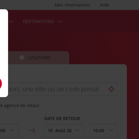
Mes réservations
Aide
SES
DESTINATIONS
UTILITAIRE
re agence de retour
DATE DE RETOUR