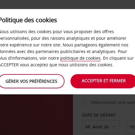
Politique des cookies
 PLANS
LIBRE-SERVICE
PRODUITS
ENTREPRI
Nous utilisons des cookies pour vous proposer des offres
personnalisées, pour des raisons analytiques et pour améliorer
votre expérience sur notre site. Nous partageons également nos
ture
données avec des partenaires publicitaires et analytiques. Pour
VOITURE
plus d’informations, voir notre
politique de cookies
. En cliquant sur
ACCEPTER vous acceptez que nous utilisions des cookies.
AGENCE DE DÉPART
ACCEPTER ET FERMER
GÉRER VOS PRÉFÉRENCES
Sélectionnez une aut
DATE DE DÉPART