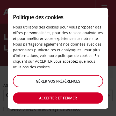
Menu
Politique des cookies
Welcome
Nous utilisons des cookies pour vous proposer des
to
offres personnalisées, pour des raisons analytiques
Location de voiture
Avis
et pour améliorer votre expérience sur notre site.
Nous partageons également nos données avec des
Ljungby
partenaires publicitaires et analytiques. Pour plus
d’informations, voir notre
politique de cookies
. En
cliquant sur ACCEPTER vous acceptez que nous
utilisions des cookies.
VOITURE
UTILITAIRE
GÉRER VOS PRÉFÉRENCES
AGENCE DE DÉPART
ACCEPTER ET FERMER
Sélectionnez une autre agence de retour