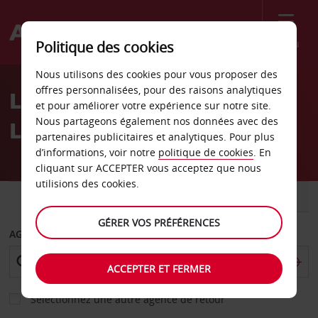
Menu
Politique des cookies
Welcome
Nous utilisons des cookies pour vous proposer des
to
offres personnalisées, pour des raisons analytiques
Location de voiture
Avis
et pour améliorer votre expérience sur notre site.
Nous partageons également nos données avec des
Ludvika
partenaires publicitaires et analytiques. Pour plus
d’informations, voir notre
politique de cookies
. En
cliquant sur ACCEPTER vous acceptez que nous
utilisions des cookies.
VOITURE
UTILITAIRE
GÉRER VOS PRÉFÉRENCES
AGENCE DE DÉPART
ACCEPTER ET FERMER
Sélectionnez une autre agence de retour