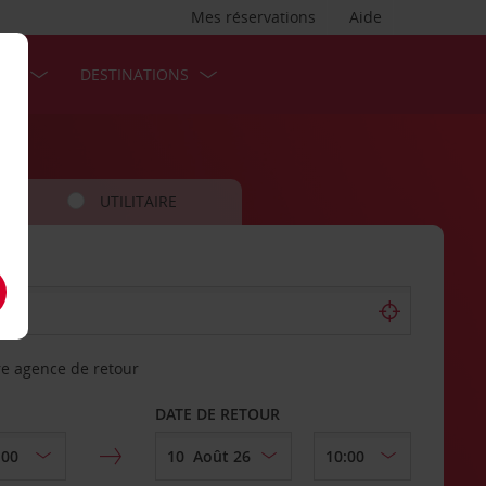
Mes réservations
Aide
SES
DESTINATIONS
UTILITAIRE
re agence de retour
DATE DE RETOUR