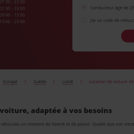
07:30 - 23:00
Conducteur âgé de 25
07:30 - 23:00
09:00 - 13:00
J’ai un code de réduc
13:00 - 23:00
Europe
Suède
Luleå
Location de voiture Aé
 voiture, adaptée à vos besoins
e véhicules un moment de liberté et de plaisir. Quelle que soit vot