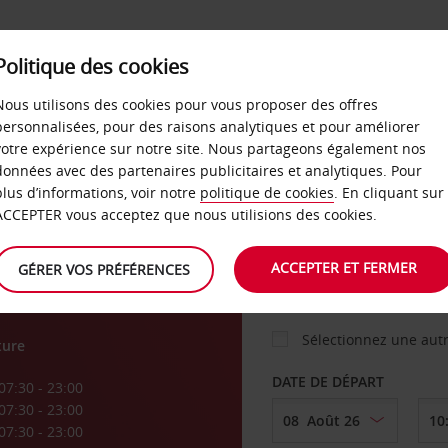
Politique des cookies
 PLANS
LIBRE-SERVICE
PRODUITS
ENTREPRI
Nous utilisons des cookies pour vous proposer des offres
personnalisées, pour des raisons analytiques et pour améliorer
votre expérience sur notre site. Nous partageons également nos
ture
données avec des partenaires publicitaires et analytiques. Pour
VOITURE
plus d’informations, voir notre
politique de cookies
. En cliquant sur
ACCEPTER vous acceptez que nous utilisions des cookies.
eå
AGENCE DE DÉPART
ACCEPTER ET FERMER
GÉRER VOS PRÉFÉRENCES
Sélectionnez une aut
ture
DATE DE DÉPART
07:30 - 23:00
07:30 - 23:00
07:30 - 23:00