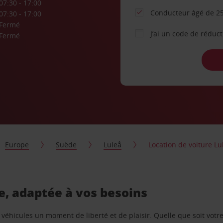
07:30 - 17:00
Conducteur âgé de 25
07:30 - 17:00
Fermé
J’ai un code de réduc
Fermé
Europe
Suède
Luleå
Location de voiture Lul
re, adaptée à vos besoins
e véhicules un moment de liberté et de plaisir. Quelle que soit vot