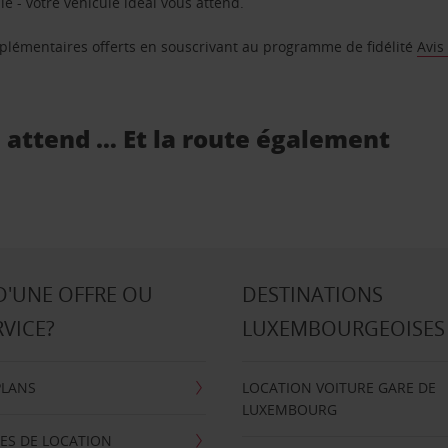
e - votre véhicule idéal vous attend.
supplémentaires offerts en souscrivant au programme de fidélité
Avis
s attend … Et la route également
D'UNE OFFRE OU
DESTINATIONS
RVICE?
LUXEMBOURGEOISES
PLANS
LOCATION VOITURE GARE DE
LUXEMBOURG
ES DE LOCATION