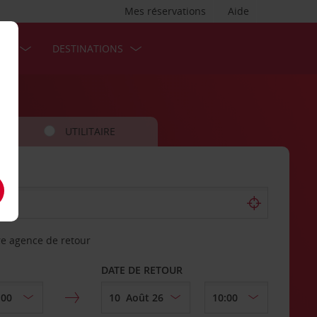
Mes réservations
Aide
SES
DESTINATIONS
UTILITAIRE
re agence de retour
DATE DE RETOUR