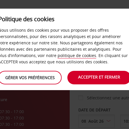
Politique des cookies
 PLANS
LIBRE-SERVICE
PRODUITS
ENTREPRI
Nous utilisons des cookies pour vous proposer des offres
personnalisées, pour des raisons analytiques et pour améliorer
votre expérience sur notre site. Nous partageons également nos
ture
données avec des partenaires publicitaires et analytiques. Pour
VOITURE
plus d’informations, voir notre
politique de cookies
. En cliquant sur
ACCEPTER vous acceptez que nous utilisions des cookies.
AGENCE DE DÉPART
ACCEPTER ET FERMER
GÉRER VOS PRÉFÉRENCES
Sélectionnez une aut
ture
DATE DE DÉPART
07:30 - 17:00
07:30 - 17:00
07:30 - 17:00