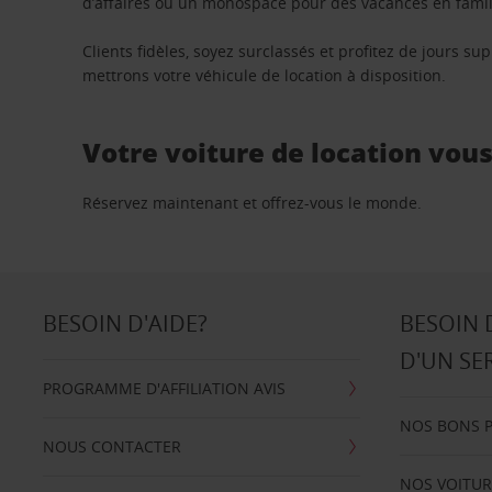
d’affaires ou un monospace pour des vacances en famill
Clients fidèles, soyez surclassés et profitez de jours 
mettrons votre véhicule de location à disposition.
Votre voiture de location vou
Réservez maintenant et offrez-vous le monde.
BESOIN D'AIDE?
BESOIN 
D'UN SE
PROGRAMME D'AFFILIATION AVIS
NOS BONS 
NOUS CONTACTER
NOS VOITUR