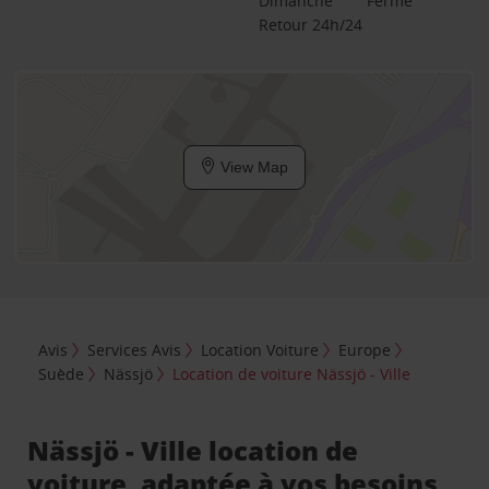
Dimanche
Fermé
Retour 24h/24
View Map
Avis
Services Avis
Location Voiture
Europe
Suède
Nässjö
Location de voiture Nässjö - Ville
Nässjö - Ville location de
voiture, adaptée à vos besoins