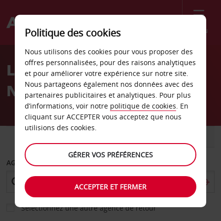
Menu
Politique des cookies
Welcome
Nous utilisons des cookies pour vous proposer des
to
offres personnalisées, pour des raisons analytiques
Location de voiture
Avis
et pour améliorer votre expérience sur notre site.
Nous partageons également nos données avec des
Nässjö - Ville
partenaires publicitaires et analytiques. Pour plus
d’informations, voir notre
politique de cookies
. En
cliquant sur ACCEPTER vous acceptez que nous
utilisions des cookies.
VOITURE
UTILITAIRE
GÉRER VOS PRÉFÉRENCES
AGENCE DE DÉPART
ACCEPTER ET FERMER
Sélectionnez une autre agence de retour