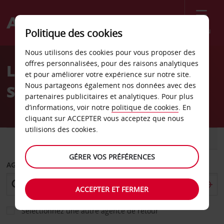
Menu
Politique des cookies
Welcome
Nous utilisons des cookies pour vous proposer des
to
offres personnalisées, pour des raisons analytiques
Location de voiture
Avis
et pour améliorer votre expérience sur notre site.
Nous partageons également nos données avec des
Sundsvall - Centre-ville
partenaires publicitaires et analytiques. Pour plus
d’informations, voir notre
politique de cookies
. En
cliquant sur ACCEPTER vous acceptez que nous
utilisions des cookies.
VOITURE
UTILITAIRE
GÉRER VOS PRÉFÉRENCES
AGENCE DE DÉPART
ACCEPTER ET FERMER
Sélectionnez une autre agence de retour