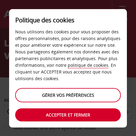
Menu
Politique des cookies
Welcome
Nous utilisons des cookies pour vous proposer des
to
offres personnalisées, pour des raisons analytiques
Location de voiture
Avis
et pour améliorer votre expérience sur notre site.
Nous partageons également nos données avec des
Västerås W
partenaires publicitaires et analytiques. Pour plus
d’informations, voir notre
politique de cookies
. En
cliquant sur ACCEPTER vous acceptez que nous
utilisions des cookies.
VOITURE
UTILITAIRE
GÉRER VOS PRÉFÉRENCES
AGENCE DE DÉPART
ACCEPTER ET FERMER
Sélectionnez une autre agence de retour