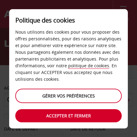
Menu
Politique des cookies
Welcome
Nous utilisons des cookies pour vous proposer des
to
offres personnalisées, pour des raisons analytiques
Location de voiture Visby
Avis
et pour améliorer votre expérience sur notre site.
Nous partageons également nos données avec des
partenaires publicitaires et analytiques. Pour plus
d’informations, voir notre
politique de cookies
. En
VOITURE
UTILITAIRE
cliquant sur ACCEPTER vous acceptez que nous
utilisions des cookies.
AGENCE DE DÉPART
GÉRER VOS PRÉFÉRENCES
ACCEPTER ET FERMER
Sélectionnez une autre agence de retour
DATE DE DÉPART
DATE DE RETOUR