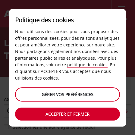
Menu
Politique des cookies
Welcome
Nous utilisons des cookies pour vous proposer des
to
offres personnalisées, pour des raisons analytiques
Location de voiture Aarau
Avis
et pour améliorer votre expérience sur notre site.
Nous partageons également nos données avec des
Telli
partenaires publicitaires et analytiques. Pour plus
d’informations, voir notre
politique de cookies
. En
cliquant sur ACCEPTER vous acceptez que nous
utilisions des cookies.
VOITURE
UTILITAIRE
GÉRER VOS PRÉFÉRENCES
AGENCE DE DÉPART
ACCEPTER ET FERMER
Sélectionnez une autre agence de retour