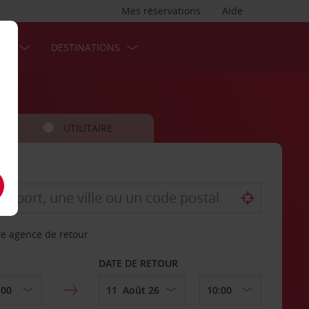
Mes réservations
Aide
SES
DESTINATIONS
UTILITAIRE
re agence de retour
DATE DE RETOUR