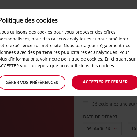
Politique des cookies
 PLANS
LIBRE-SERVICE
PRODUITS
ENTREPRI
Nous utilisons des cookies pour vous proposer des offres
personnalisées, pour des raisons analytiques et pour améliorer
votre expérience sur notre site. Nous partageons également nos
ture
données avec des partenaires publicitaires et analytiques. Pour
VOITURE
plus d’informations, voir notre
politique de cookies
. En cliquant sur
ACCEPTER vous acceptez que nous utilisions des cookies.
AGENCE DE DÉPART
ACCEPTER ET FERMER
GÉRER VOS PRÉFÉRENCES
Sélectionnez une aut
DATE DE DÉPART